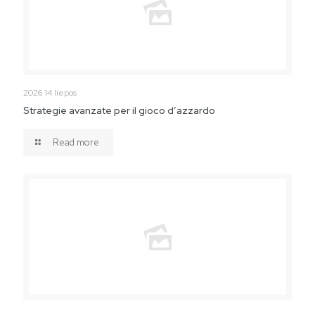
2026 14 liepos
Strategie avanzate per il gioco d’azzardo
Read more