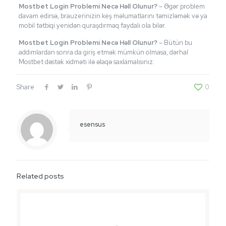
Mostbet Login Problemi Necə Həll Olunur?
– Əgər problem
davam edirsə, brauzerinizin keş məlumatlarını təmizləmək və ya
mobil tətbiqi yenidən quraşdırmaq faydalı ola bilər.
Mostbet Login Problemi Necə Həll Olunur?
– Bütün bu
addımlardan sonra da giriş etmək mümkün olmasa, dərhal
Mostbet dəstək xidməti ilə əlaqə saxlamalısınız.
Share
0
esensus
Related posts