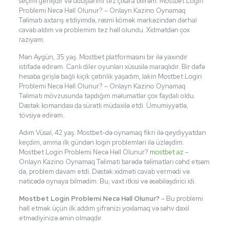
seçimi genişdir və uduşlarımı tez çıxara bilirəm. Mostbet Login
Problemi Necə Həll Olunur? – Onlayn Kazino Oynamaq
Təlimatı axtarış etdiyimdə, rəsmi kömək mərkəzindən dərhal
cavab aldım və problemim tez həll olundu. Xidmətdən çox
razıyam.
Mən Aygün, 35 yaş. Mostbet platformasını bir ilə yaxındır
istifadə edirəm. Canlı diler oyunları xüsusilə maraqlıdır. Bir dəfə
hesaba girişlə bağlı kiçik çətinlik yaşadım, lakin Mostbet Login
Problemi Necə Həll Olunur? – Onlayn Kazino Oynamaq
Təlimatı mövzusunda tapdığım məlumatlar çox faydalı oldu.
Dəstək komandası da sürətli müdaxilə etdi. Ümumiyyətlə,
tövsiyə edirəm.
Adım Vüsal, 42 yaş. Mostbet-də oynamaq fikri ilə qeydiyyatdan
keçdim, amma ilk gündən login problemləri ilə üzləşdim.
Mostbet Login Problemi Necə Həll Olunur?
mostbet az
–
Onlayn Kazino Oynamaq Təlimatı barədə təlimatları cəhd etsəm
də, problem davam etdi. Dəstək xidməti cavab vermədi və
nəticədə oynaya bilmədim. Bu, vaxt itkisi və əsəbiləşdirici idi.
Mostbet Login Problemi Necə Həll Olunur?
– Bu problemi
həll etmək üçün ilk addım şifrənizi yoxlamaq və səhv daxil
etmədiyinizə əmin olmaqdır.