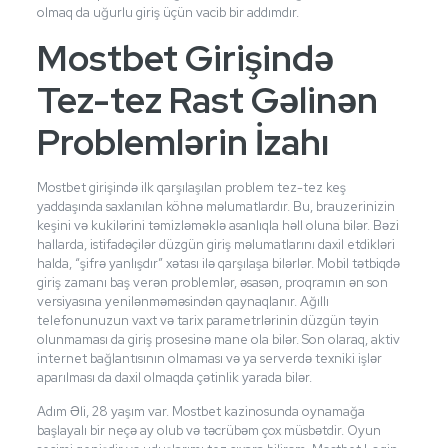
olmaq da uğurlu giriş üçün vacib bir addımdır.
Mostbet Girişində
Tez-tez Rast Gəlinən
Problemlərin İzahı
Mostbet girişində ilk qarşılaşılan problem tez-tez keş
yaddaşında saxlanılan köhnə məlumatlardır. Bu, brauzerinizin
keşini və kukilərini təmizləməklə asanlıqla həll oluna bilər. Bəzi
hallarda, istifadəçilər düzgün giriş məlumatlarını daxil etdikləri
halda, “şifrə yanlışdır” xətası ilə qarşılaşa bilərlər. Mobil tətbiqdə
giriş zamanı baş verən problemlər, əsasən, proqramın ən son
versiyasına yenilənməməsindən qaynaqlanır. Ağıllı
telefonunuzun vaxt və tarix parametrlərinin düzgün təyin
olunmaması da giriş prosesinə mane ola bilər. Son olaraq, aktiv
internet bağlantısının olmaması və ya serverdə texniki işlər
aparılması da daxil olmaqda çətinlik yarada bilər.
Adım Əli, 28 yaşım var. Mostbet kazinosunda oynamağa
başlayalı bir neçə ay olub və təcrübəm çox müsbətdir. Oyun