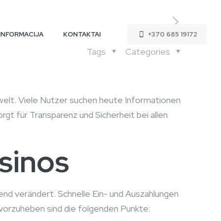
INFORMACIJA
KONTAKTAI
+370 685 19172
Tags
Categories
welt. Viele Nutzer suchen heute Informationen
gt für Transparenz und Sicherheit bei allen
sinos
end verändert. Schnelle Ein- und Auszahlungen
vorzuheben sind die folgenden Punkte: