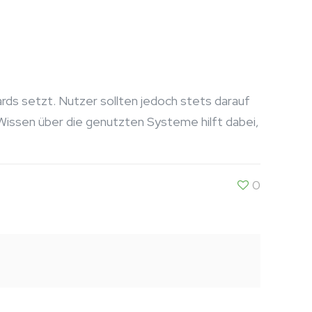
ards setzt. Nutzer sollten jedoch stets darauf
 Wissen über die genutzten Systeme hilft dabei,
0