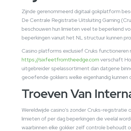
Zijnde gerenommeerd digitaal gokplatform beseff
De Centrale Registratie Uitsluiting Gaming (Cru
beschouwen hun limieten veel te beperkend voo
beperkingen vanuit het NL structuur kunnen pr
Casino platforms exclusief Cruks functioneren 
https://sixfeetfromtheedge.com
verschaft Hol
uitgebreider spelassortiment dan datgene binn
geoefende gokkers welke eigenhandig kunnen
Troeven Van Interna
Wereldwijde casino’s zonder Cruks-registratie
limieten of per dag beperkingen die veelal wo
waarbinnen elke gokker zelf controle behoudt o