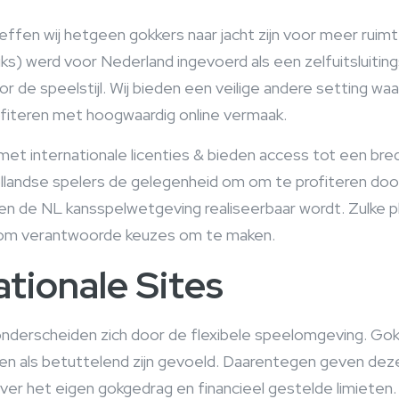
en wij hetgeen gokkers naar jacht zijn voor meer ruimte 
ks) werd voor Nederland ingevoerd als een zelfuitsluitin
r de speelstijl. Wij bieden een veilige andere setting
ofiteren met hoogwaardig online vermaak.
met internationale licenties & bieden access tot een bre
landse spelers de gelegenheid om om te profiteren door
en de NL kansspelwetgeving realiseerbaar wordt. Zulke 
 om verantwoorde keuzes om te maken.
tionale Sites
 onderscheiden zich door de flexibele speelomgeving. G
rden als betuttelend zijn gevoeld. Daarentegen geven dez
ver het eigen gokgedrag en financieel gestelde limieten.