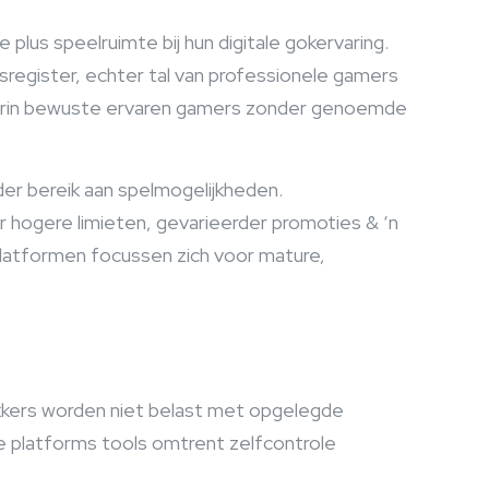
plus speelruimte bij hun digitale gokervaring.
gsregister, echter tal van professionele gamers
 waarin bewuste ervaren gamers zonder genoemde
der bereik aan spelmogelijkheden.
 hogere limieten, gevarieerder promoties & ‘n
platformen focussen zich voor mature,
okkers worden niet belast met opgelegde
e platforms tools omtrent zelfcontrole