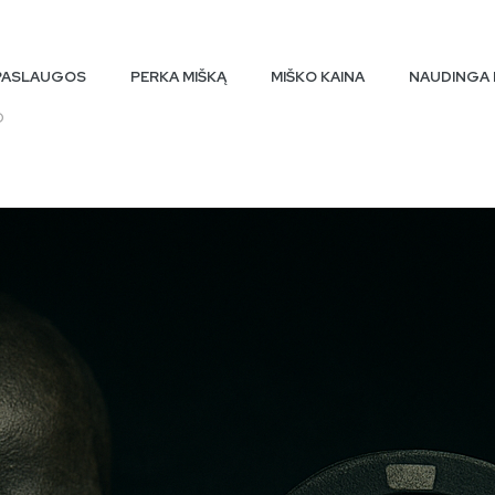
PASLAUGOS
PERKA MIŠKĄ
MIŠKO KAINA
NAUDINGA 
o