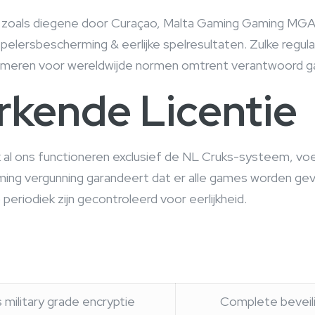
centies zoals diegene door Curaçao, Malta Gaming Gaming
 spelersbescherming & eerlijke spelresultaten. Zulke regu
rmeren voor wereldwijde normen omtrent verantwoord ga
rkende Licentie
 Ook al ons functioneren exclusief de NL Cruks-systeem, vo
ming vergunning garandeert dat er alle games worden geve
eriodiek zijn gecontroleerd voor eerlijkheid.
 military grade encryptie
Complete beveili