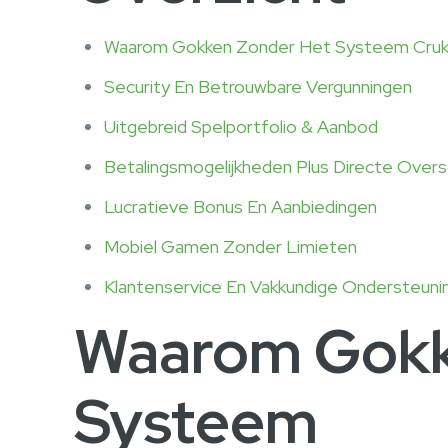
Waarom Gokken Zonder Het Systeem Cru
Security En Betrouwbare Vergunningen
Uitgebreid Spelportfolio & Aanbod
Betalingsmogelijkheden Plus Directe Oversc
Lucratieve Bonus En Aanbiedingen
Mobiel Gamen Zonder Limieten
Klantenservice En Vakkundige Ondersteuni
Waarom Gokke
Systeem