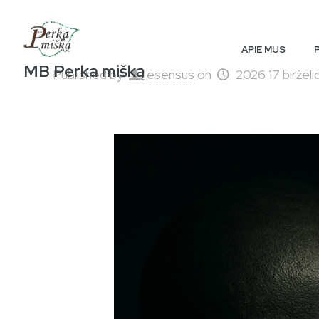
APIE MUS
MB Perka mišką
Published by
esensus
on
2026 17 birželi