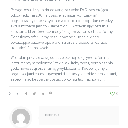
rozpatrywane są w czasie do 6 godzin.
Przygotowaliśmy rozbudowaną zakładkę FAQ zawierającą
odpowiedzi na 230 najczęściej zgłaszanych zapytań,
pogrupowanych tematycznie w oparciu o sekcji. Bank wiedzy
aktualizowana jest co 2 siedem dni, uwzględniając ostatnie
zapytania klientów oraz modyfikacje w warunkach platformy.
Dodatkowo oferujemy rozbudowane tutoriale video
pokazujące bazowe opcje profilu oraz procedurę realizacji
transakcji finansowych.
Wildrobin przyrzeka się do bezpiecznej rozgrywki, oferując
instrumenty samokontroli takie jak limity wpłat, ograniczenia
godzinowe sesji oraz funkcję wykluczenia. Kooperujemy z
organizacjami charytatywnymi dla graczy z problemem z grami,
zapewniając bezpłatny dostęp do konsultacji fachowych.
Share
0
esensus