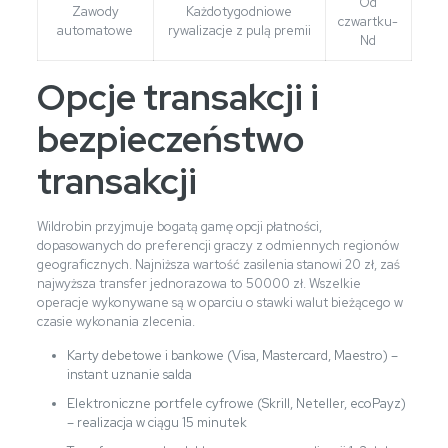
Od
Zawody
Każdotygodniowe
czwartku-
automatowe
rywalizacje z pulą premii
Nd
Opcje transakcji i
bezpieczeństwo
transakcji
Wildrobin przyjmuje bogatą gamę opcji płatności,
dopasowanych do preferencji graczy z odmiennych regionów
geograficznych. Najniższa wartość zasilenia stanowi 20 zł, zaś
najwyższa transfer jednorazowa to 50000 zł. Wszelkie
operacje wykonywane są w oparciu o stawki walut bieżącego w
czasie wykonania zlecenia.
Karty debetowe i bankowe (Visa, Mastercard, Maestro) –
instant uznanie salda
Elektroniczne portfele cyfrowe (Skrill, Neteller, ecoPayz)
– realizacja w ciągu 15 minutek