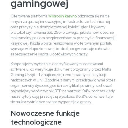
gamingowej
Oferowana platforma
Wildrobin kasyno
odznacza się na tle
innych za sprawą innowacyjnej infrastrukturze technicznej
oraz precyzyjnie skompletowanej kolekcji gier. Używamy
protokół szyfrowania SSL 256-bitowego, jaki stanowi obecnie
maksymalny poziom bezpieczeństwa w przemyśle finansowej i
kasynowej. Każda wpłata realizowana w oferowanym portalu
wymaga wielopoziomowej kontroli, co gwarantuje całkowitą
zabezpieczenie kapitału gotówkowych graczy.
Kooperujemy wyłącznie z certyfikowanymi dostawcami
software’u, co weryfikuje dokument przyznany przez Malta
Gaming Urząd – 1 z najbardziej renomowanych instytucji
nadzorczych w Unii. Zgodnie z danymi przedstawionymi przez
organ, serwisy dysponujące ich certyfikat powinny zachować
najmniejszy współczynnik RTP na wartości 94%, podczas kiedy
nasze tytuły dają przeciętną wysokość 96.8%, co konwertuje
się na korzystniejsze szanse wygranej dla graczy.
Nowoczesne funkcje
technologiczne