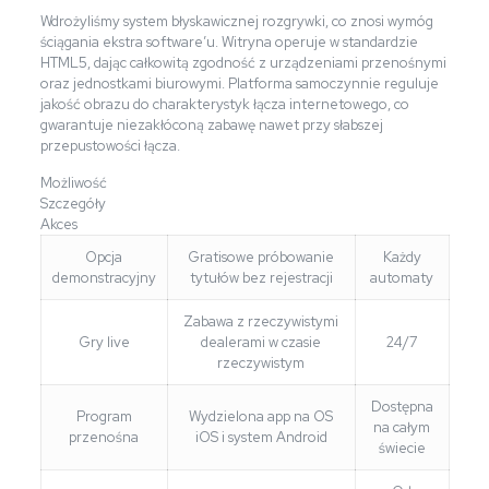
Wdrożyliśmy system błyskawicznej rozgrywki, co znosi wymóg
ściągania ekstra software’u. Witryna operuje w standardzie
HTML5, dając całkowitą zgodność z urządzeniami przenośnymi
oraz jednostkami biurowymi. Platforma samoczynnie reguluje
jakość obrazu do charakterystyk łącza internetowego, co
gwarantuje niezakłóconą zabawę nawet przy słabszej
przepustowości łącza.
Możliwość
Szczegóły
Akces
Opcja
Gratisowe próbowanie
Każdy
demonstracyjny
tytułów bez rejestracji
automaty
Zabawa z rzeczywistymi
Gry live
dealerami w czasie
24/7
rzeczywistym
Dostępna
Program
Wydzielona app na OS
na całym
przenośna
iOS i system Android
świecie