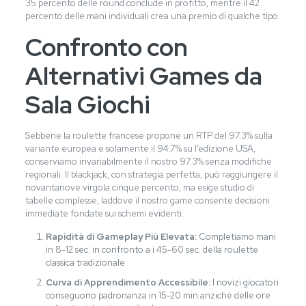
35 percento delle round conclude in profitto, mentre il 42
percento delle mani individuali crea una premio di qualche tipo.
Confronto con
Alternativi Games da
Sala Giochi
Sebbene la roulette francese propone un RTP del 97.3% sulla
variante europea e solamente il 94.7% su l’edizione USA,
conserviamo invariabilmente il nostro 97.3% senza modifiche
regionali. Il blackjack, con strategia perfetta, può raggiungere il
novantanove virgola cinque percento, ma esige studio di
tabelle complesse, laddove il nostro game consente decisioni
immediate fondate sui schemi evidenti.
Rapidità di Gameplay Più Elevata:
Completiamo mani
in 8-12 sec. in confronto a i 45-60 sec. della roulette
classica tradizionale
Curva di Apprendimento Accessibile:
I novizi giocatori
conseguono padronanza in 15-20 min anziché delle ore