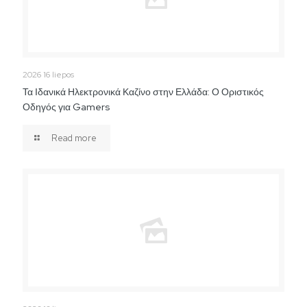
2026 16 liepos
Τα Ιδανικά Ηλεκτρονικά Καζίνο στην Ελλάδα: Ο Οριστικός
Οδηγός για Gamers
Read more