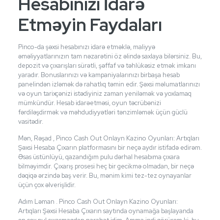
Hesabınızı İdarə
Etməyin Faydaları
Pinco-da şəxsi hesabınızı idarə etməklə, maliyyə
əməliyyatlarınızın tam nəzarətini öz əlində saxlaya bilərsiniz. Bu,
depozit və çıxarışları sürətli, şəffaf və təhlükəsiz etmək imkanı
yaradır. Bonuslarınızı və kampaniyalarınızı birbaşa hesab
panelindən izləmək də rahatlıq təmin edir. Şəxsi məlumatlarınızı
və oyun tarixçənizi istədiyiniz zaman yeniləmək və yoxlamaq
mümkündür. Hesab idarəetməsi, oyun təcrübənizi
fərdiləşdirmək və məhdudiyyətləri tənzimləmək üçün güclü
vasitədir.
Mən, Rəşad , Pinco Cash Out Onlayn Kazino Oyunları: Artıqları
Şəxsi Hesaba Çıxarın platformasını bir neçə aydır istifadə edirəm.
Əsas üstünlüyü, qazandığım pulu dərhal hesabıma çıxara
bilməyimdir. Çıxarış prosesi heç bir gecikmə olmadan, bir neçə
dəqiqə ərzində baş verir. Bu, mənim kimi tez-tez oynayanlar
üçün çox əlverişlidir.
Adım Ləman . Pinco Cash Out Onlayn Kazino Oyunları:
Artıqları Şəxsi Hesaba Çıxarın saytında oynamağa başlayanda