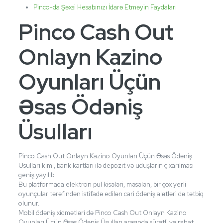
Pinco-da Şəxsi Hesabınızı İdarə Etməyin Faydaları
Pinco Cash Out
Onlayn Kazino
Oyunları Üçün
Əsas Ödəniş
Üsulları
Pinco Cash Out Onlayn Kazino Oyunları Üçün Əsas Ödəniş
Üsulları kimi, bank kartları ilə depozit və uduşların çıxarılması
geniş yayılıb.
Bu platformada elektron pul kisələri, məsələn, bir çox yerli
oyunçular tərəfindən istifadə edilən cari ödəniş alətləri də tətbiq
olunur.
Mobil ödəniş xidmətləri də Pinco Cash Out Onlayn Kazino
Oyunları Üçün Əsas Ödəniş Üsulları arasında sürətli və rahat