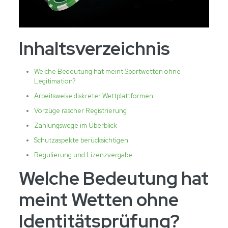
Inhaltsverzeichnis
Welche Bedeutung hat meint Sportwetten ohne
Legitimation?
Arbeitsweise diskreter Wettplattformen
Vorzüge rascher Registrierung
Zahlungswege im Überblick
Schutzaspekte berücksichtigen
Regulierung und Lizenzvergabe
Welche Bedeutung hat
meint Wetten ohne
Identitätsprüfung?