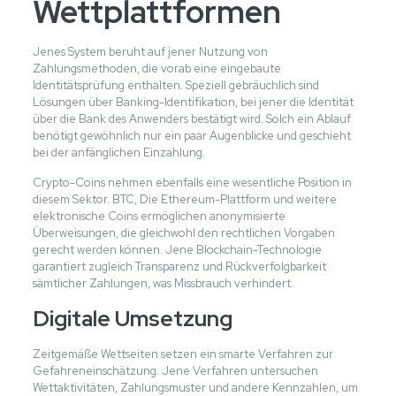
Wettplattformen
Jenes System beruht auf jener Nutzung von
Zahlungsmethoden, die vorab eine eingebaute
Identitätsprüfung enthalten. Speziell gebräuchlich sind
Lösungen über Banking-Identifikation, bei jener die Identität
über die Bank des Anwenders bestätigt wird. Solch ein Ablauf
benötigt gewöhnlich nur ein paar Augenblicke und geschieht
bei der anfänglichen Einzahlung.
Crypto-Coins nehmen ebenfalls eine wesentliche Position in
diesem Sektor. BTC, Die Ethereum-Plattform und weitere
elektronische Coins ermöglichen anonymisierte
Überweisungen, die gleichwohl den rechtlichen Vorgaben
gerecht werden können. Jene Blockchain-Technologie
garantiert zugleich Transparenz und Rückverfolgbarkeit
sämtlicher Zahlungen, was Missbrauch verhindert.
Digitale Umsetzung
Zeitgemäße Wettseiten setzen ein smarte Verfahren zur
Gefahreneinschätzung. Jene Verfahren untersuchen
Wettaktivitäten, Zahlungsmuster und andere Kennzahlen, um