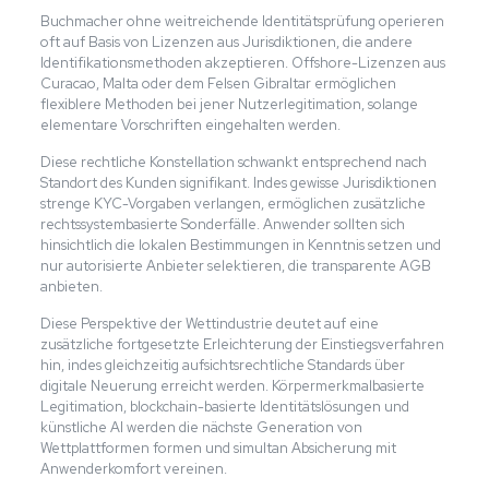
Buchmacher ohne weitreichende Identitätsprüfung operieren
oft auf Basis von Lizenzen aus Jurisdiktionen, die andere
Identifikationsmethoden akzeptieren. Offshore-Lizenzen aus
Curacao, Malta oder dem Felsen Gibraltar ermöglichen
flexiblere Methoden bei jener Nutzerlegitimation, solange
elementare Vorschriften eingehalten werden.
Diese rechtliche Konstellation schwankt entsprechend nach
Standort des Kunden signifikant. Indes gewisse Jurisdiktionen
strenge KYC-Vorgaben verlangen, ermöglichen zusätzliche
rechtssystembasierte Sonderfälle. Anwender sollten sich
hinsichtlich die lokalen Bestimmungen in Kenntnis setzen und
nur autorisierte Anbieter selektieren, die transparente AGB
anbieten.
Diese Perspektive der Wettindustrie deutet auf eine
zusätzliche fortgesetzte Erleichterung der Einstiegsverfahren
hin, indes gleichzeitig aufsichtsrechtliche Standards über
digitale Neuerung erreicht werden. Körpermerkmalbasierte
Legitimation, blockchain-basierte Identitätslösungen und
künstliche AI werden die nächste Generation von
Wettplattformen formen und simultan Absicherung mit
Anwenderkomfort vereinen.