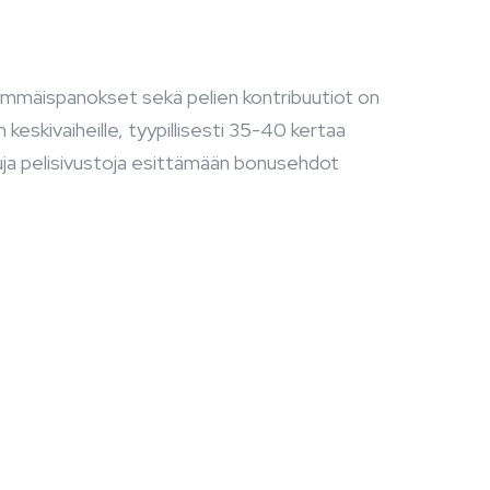
mäispanokset sekä pelien kontribuutiot on
skivaiheille, tyypillisesti 35-40 kertaa
tuja pelisivustoja esittämään bonusehdot