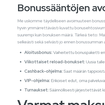
Bonussääntöjen av
Me uskomme täydelliseen avoimuuteen bonussää
hyvin ymmärrettävästi kuvattu bonusehtosivumme
suurempi kuin bonuksen määrä. Tärkeä tieto: Mal
selkeästi sekä selvästi jo ennen bonussumman ak
Aloitusbonus:
Vaiheitettu bonuspaketti ens
Viikottaiset reload-bonukset:
Uusia tallet
Cashback-ohjelma:
Saat määrän tappioistasi
VIP-ohjelma:
Erikoiset edut, oma palvelu
Turnaukset:
Säännöllisesti järjestettävät kil