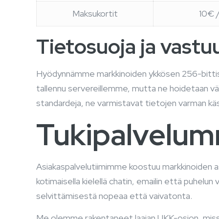
Maksukortit
10€ 
Tietosuoja ja vastuu
Hyödynnämme markkinoiden ykkösen 256-bittist
tallennu servereillemme, mutta ne hoidetaan vä
standardeja, ne varmistavat tietojen varman käs
Tukipalvelum
Asiakaspalvelutiimimme koostuu markkinoiden as
kotimaisella kielellä chatin, emailin että puhelu
selvittämisestä nopeaa että vaivatonta.
Me olemme rakentaneet laajan UKK-osion, missä k