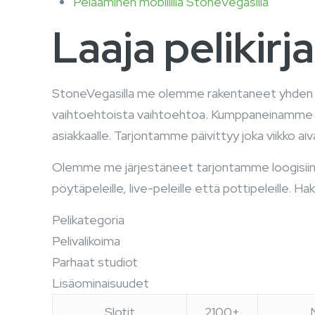
Pelaaminen mobiililla StoneVegasilla
Laaja pelikirj
StoneVegasilla me olemme rakentaneet yhden ai
vaihtoehtoista vaihtoehtoa. Kumppaneinamme ovat
asiakkaalle. Tarjontamme päivittyy joka viikko aivan 
Olemme me järjestäneet tarjontamme loogisiin lu
pöytäpeleille, live-peleille että pottipeleille.
Pelikategoria
Pelivalikoima
Parhaat studiot
Lisäominaisuudet
Slotit
2100+