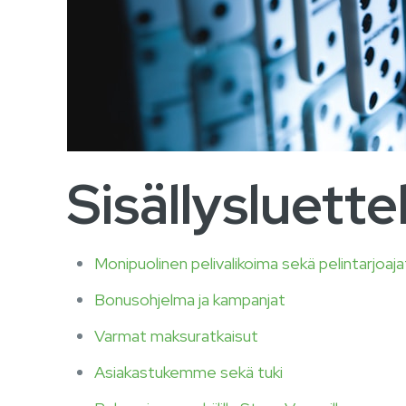
Sisällysluette
Monipuolinen pelivalikoima sekä pelintarjoaja
Bonusohjelma ja kampanjat
Varmat maksuratkaisut
Asiakastukemme sekä tuki