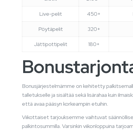
Live-pelit
450+
Pöytäpelit
320+
Jättipottipelit
180+
Bonustarjon
Bonusjärjestelmämme on kehitetty palkitsemalla pe
talletukselle ja sisältää sekä lisärahaa kuin ilm
että avaa pääsyn korkeampiin etuihin.
Viikottaiset tarjouksemme vaihtuvat säännöllises
palkintosummilla. Varsinkin viikonloppuina tarj