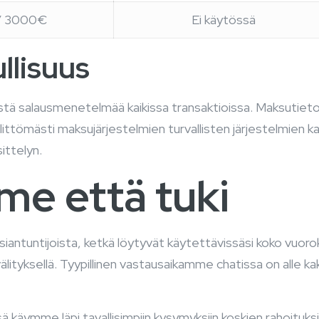
/ 3000€
Ei käytössä
llisuus
ä salausmenetelmää kaikissa transaktioissa. Maksutieto
littömästi maksujärjestelmien turvallisten järjestelmien 
ittelyn.
me että tuki
iantuntijoista, ketkä löytyvät käytettävissäsi koko vuoro
n välityksellä. Tyypillinen vastausaikamme chatissa on alle 
äymme läpi tavallisimpiin kysymyksiin koskien rahoituksia