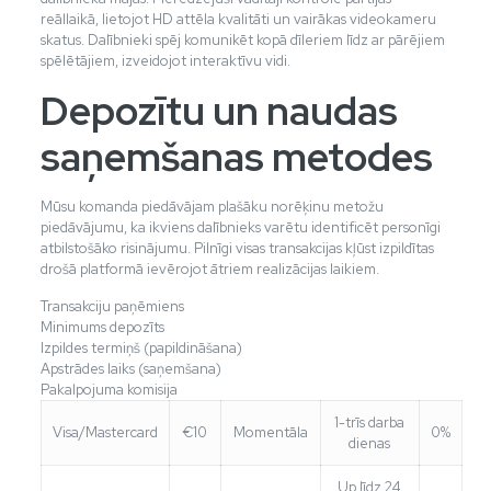
reāllaikā, lietojot HD attēla kvalitāti un vairākas videokameru
skatus. Dalībnieki spēj komunikēt kopā dīleriem līdz ar pārējiem
spēlētājiem, izveidojot interaktīvu vidi.
Depozītu un naudas
saņemšanas metodes
Mūsu komanda piedāvājam plašāku norēķinu metožu
piedāvājumu, ka ikviens dalībnieks varētu identificēt personīgi
atbilstošāko risinājumu. Pilnīgi visas transakcijas kļūst izpildītas
drošā platformā ievērojot ātriem realizācijas laikiem.
Transakciju paņēmiens
Minimums depozīts
Izpildes termiņš (papildināšana)
Apstrādes laiks (saņemšana)
Pakalpojuma komisija
1-trīs darba
Visa/Mastercard
€10
Momentāla
0%
dienas
Up līdz 24