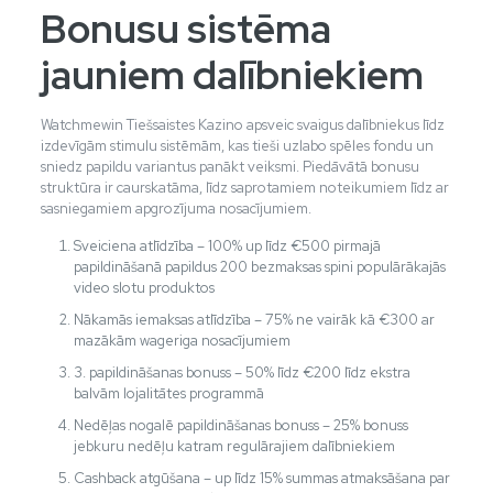
Bonusu sistēma
jauniem dalībniekiem
Watchmewin Tiešsaistes Kazino apsveic svaigus dalībniekus līdz
izdevīgām stimulu sistēmām, kas tieši uzlabo spēles fondu un
sniedz papildu variantus panākt veiksmi. Piedāvātā bonusu
struktūra ir caurskatāma, līdz saprotamiem noteikumiem līdz ar
sasniegamiem apgrozījuma nosacījumiem.
Sveiciena atlīdzība – 100% up līdz €500 pirmajā
papildināšanā papildus 200 bezmaksas spini populārākajās
video slotu produktos
Nākamās iemaksas atlīdzība – 75% ne vairāk kā €300 ar
mazākām wageriga nosacījumiem
3. papildināšanas bonuss – 50% līdz €200 līdz ekstra
balvām lojalitātes programmā
Nedēļas nogalē papildināšanas bonuss – 25% bonuss
jebkuru nedēļu katram regulārajiem dalībniekiem
Cashback atgūšana – up līdz 15% summas atmaksāšana par