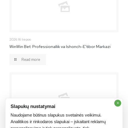
2026 16 liepos
WinWin Bet: Professionallik va Ishonch-E’tibor Markazi
Read more
×
Slapukų nustatymai
Naudojame būtinus slapukus svetainės veikimui.
Analitikos ir rinkodaros slapukai – įskaitant reklamų