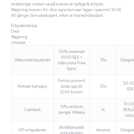
betalningar medan varpå kraven är tydliga & schysta.
Wagering-kraven för våra egna bonusar ligger i spannet 30 till
40 gånger bonusbeloppet, vilket är branschstandard.
Erbjudandetyp
Deal
Wagering
Vinsttak
100% maximalt
5000 SEK +
Välkomsterbjudande
35x
Obegrä
tvåhundra Free
Spins
Femtio procent
50 0
Reload-kampanj
ända upp till
30x
SEK
2000 kronor
10,0
10% veckovis
Cashback
1x
SEK/p
pengar tillbaka
veck
Skräddarsydda
VIP-erbjudande
Varierar
Obegrä
erbjudanden