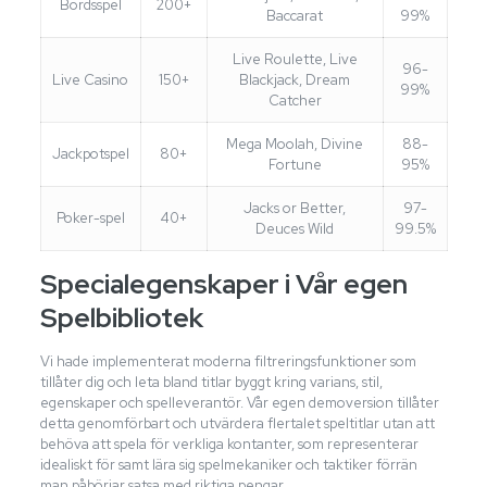
Bordsspel
200+
Baccarat
99%
Live Roulette, Live
96-
Live Casino
150+
Blackjack, Dream
99%
Catcher
Mega Moolah, Divine
88-
Jackpotspel
80+
Fortune
95%
Jacks or Better,
97-
Poker-spel
40+
Deuces Wild
99.5%
Specialegenskaper i Vår egen
Spelbibliotek
Vi hade implementerat moderna filtreringsfunktioner som
tillåter dig och leta bland titlar byggt kring varians, stil,
egenskaper och spelleverantör. Vår egen demoversion tillåter
detta genomförbart och utvärdera flertalet speltitlar utan att
behöva att spela för verkliga kontanter, som representerar
idealiskt för samt lära sig spelmekaniker och taktiker förrän
man påbörjar satsa med riktiga pengar.