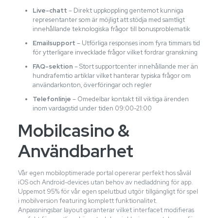
Live-chatt
– Direkt uppkoppling gentemot kunniga
representanter som är möjligt att stödja med samtligt
innehållande teknologiska frågor till bonusproblematik
Emailsupport
– Utförliga responses inom fyra timmars tid
för ytterligare invecklade frågor vilket fordrar granskning
FAQ-sektion
– Stort supportcenter innehållande mer än
hundrafemtio artiklar vilket hanterar typiska frågor om
användarkonton, överföringar och regler
Telefonlinje
– Omedelbar kontakt till viktiga ärenden
inom vardagstid under tiden 09:00-21:00
Mobilcasino &
Användbarhet
Vår egen mobiloptimerade portal opererar perfekt hos såväl
iOS och Android-devices utan behov av nedladdning för app.
Uppemot 95% för vår egen spelutbud utgör tillgängligt för spel
i mobilversion featuring komplett funktionalitet.
Anpassningsbar layout garanterar vilket interfacet modifieras