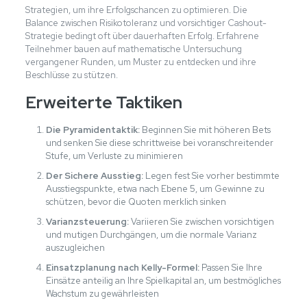
Strategien, um ihre Erfolgschancen zu optimieren. Die
Balance zwischen Risikotoleranz und vorsichtiger Cashout-
Strategie bedingt oft über dauerhaften Erfolg. Erfahrene
Teilnehmer bauen auf mathematische Untersuchung
vergangener Runden, um Muster zu entdecken und ihre
Beschlüsse zu stützen.
Erweiterte Taktiken
Die Pyramidentaktik:
Beginnen Sie mit höheren Bets
und senken Sie diese schrittweise bei voranschreitender
Stufe, um Verluste zu minimieren
Der Sichere Ausstieg:
Legen fest Sie vorher bestimmte
Ausstiegspunkte, etwa nach Ebene 5, um Gewinne zu
schützen, bevor die Quoten merklich sinken
Varianzsteuerung:
Variieren Sie zwischen vorsichtigen
und mutigen Durchgängen, um die normale Varianz
auszugleichen
Einsatzplanung nach Kelly-Formel:
Passen Sie Ihre
Einsätze anteilig an Ihre Spielkapital an, um bestmögliches
Wachstum zu gewährleisten