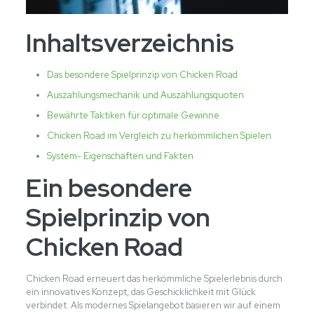
Inhaltsverzeichnis
Das besondere Spielprinzip von Chicken Road
Auszahlungsmechanik und Auszahlungsquoten
Bewährte Taktiken für optimale Gewinne
Chicken Road im Vergleich zu herkömmlichen Spielen
System- Eigenschaften und Fakten
Ein besondere
Spielprinzip von
Chicken Road
Chicken Road erneuert das herkömmliche Spielerlebnis durch
ein innovatives Konzept, das Geschicklichkeit mit Glück
verbindet. Als modernes Spielangebot basieren wir auf einem