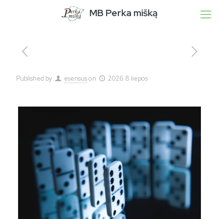
MB Perka mišką
Published by
esensus
on
2026 8 liepos