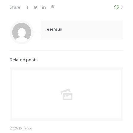
Share
0
esensus
Related posts
2026 16 liepos