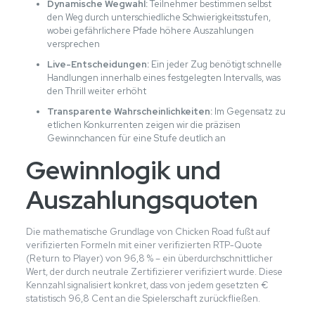
Dynamische Wegwahl:
Teilnehmer bestimmen selbst
den Weg durch unterschiedliche Schwierigkeitsstufen,
wobei gefährlichere Pfade höhere Auszahlungen
versprechen
Live-Entscheidungen:
Ein jeder Zug benötigt schnelle
Handlungen innerhalb eines festgelegten Intervalls, was
den Thrill weiter erhöht
Transparente Wahrscheinlichkeiten:
Im Gegensatz zu
etlichen Konkurrenten zeigen wir die präzisen
Gewinnchancen für eine Stufe deutlich an
Gewinnlogik und
Auszahlungsquoten
Die mathematische Grundlage von Chicken Road fußt auf
verifizierten Formeln mit einer verifizierten RTP-Quote
(Return to Player) von 96,8 % – ein überdurchschnittlicher
Wert, der durch neutrale Zertifizierer verifiziert wurde. Diese
Kennzahl signalisiert konkret, dass von jedem gesetzten €
statistisch 96,8 Cent an die Spielerschaft zurückfließen.