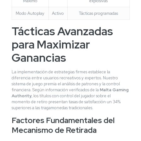
Máximo
explosivas
Modo Autoplay
Activo
Tácticas programadas
Tácticas Avanzadas
para Maximizar
Ganancias
La implementación de estrategias firmes establece la
diferencia entre usuarios recreativos y expertos. Nuestro
sistema de juego premia el análisis de patrones y la control
financiera. Según información verificados de la
Malta Gaming
Authority
, los títulos con control del jugador sobre el
momento de retiro presentan tasas de satisfacción un 34%
superiores a las tragamonedas tradicionales.
Factores Fundamentales del
Mecanismo de Retirada