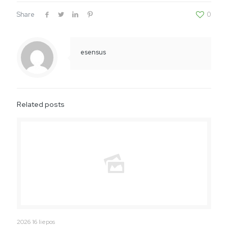
Share
0
esensus
Related posts
2026 16 liepos