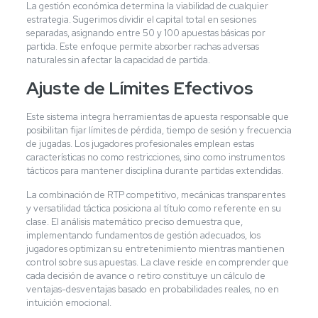
La gestión económica determina la viabilidad de cualquier
estrategia. Sugerimos dividir el capital total en sesiones
separadas, asignando entre 50 y 100 apuestas básicas por
partida. Este enfoque permite absorber rachas adversas
naturales sin afectar la capacidad de partida.
Ajuste de Límites Efectivos
Este sistema integra herramientas de apuesta responsable que
posibilitan fijar límites de pérdida, tiempo de sesión y frecuencia
de jugadas. Los jugadores profesionales emplean estas
características no como restricciones, sino como instrumentos
tácticos para mantener disciplina durante partidas extendidas.
La combinación de RTP competitivo, mecánicas transparentes
y versatilidad táctica posiciona al título como referente en su
clase. El análisis matemático preciso demuestra que,
implementando fundamentos de gestión adecuados, los
jugadores optimizan su entretenimiento mientras mantienen
control sobre sus apuestas. La clave reside en comprender que
cada decisión de avance o retiro constituye un cálculo de
ventajas-desventajas basado en probabilidades reales, no en
intuición emocional.