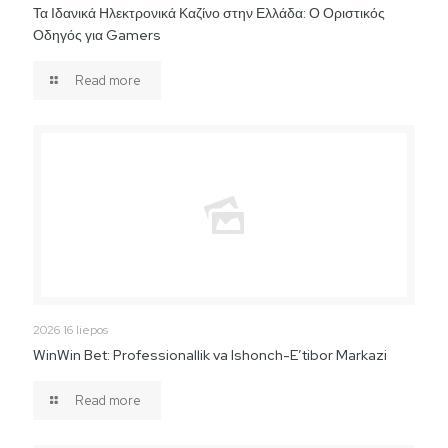
Τα Ιδανικά Ηλεκτρονικά Καζίνο στην Ελλάδα: Ο Οριστικός
Οδηγός για Gamers
Read more
2026 16 liepos
WinWin Bet: Professionallik va Ishonch-E’tibor Markazi
Read more