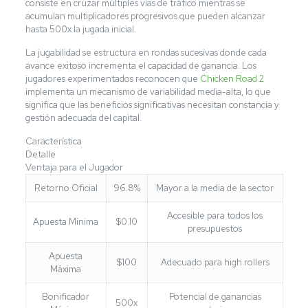
consiste en cruzar múltiples vías de tráfico mientras se
acumulan multiplicadores progresivos que pueden alcanzar
hasta 500x la jugada inicial.
La jugabilidad se estructura en rondas sucesivas donde cada
avance exitoso incrementa el capacidad de ganancia. Los
jugadores experimentados reconocen que
Chicken Road 2
implementa un mecanismo de variabilidad media-alta, lo que
significa que las beneficios significativas necesitan constancia y
gestión adecuada del capital.
Característica
Detalle
Ventaja para el Jugador
Retorno Oficial
96.8%
Mayor a la media de la sector
Accesible para todos los
Apuesta Mínima
$0.10
presupuestos
Apuesta
$100
Adecuado para high rollers
Máxima
Bonificador
Potencial de ganancias
500x