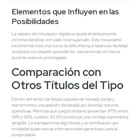
Elementos que Influyen en las
Posibilidades
La rapidez del circulación digital se ajusta dinámicamente,
incrementándose con cada nivel superado. Este mecanismo
incremental crea una curva de dificultad que balancea facilidad
temprana con desafío ascendente, manteniendo el interés
durante sesiones prolongadas.
Comparación con
Otros Títulos del Tipo
Dentro del sector de títulos casuales de elevado peligro,
mantenemos una posición destacada por diversas razones
operativas. Mientras que juegos similares presentan RTPs entre
94% y 96%, nuestro 96.8% constituye una ventaja matemática
tangible. La transparencia algorítmica y la certificación por
entidades supervisoras internacionales garantizan justicia
comprobable.