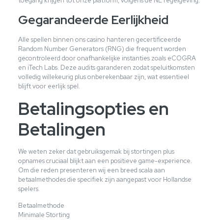
toegang krijgen tot onze platform, volgens de NL regelgeving.
Gegarandeerde Eerlijkheid
Alle spellen binnen ons casino hanteren gecertificeerde
Random Number Generators (RNG) die frequent worden
gecontroleerd door onafhankelijke instanties zoals eCOGRA
en iTech Labs. Deze audits garanderen zodat speluitkomsten
volledig willekeurig plus onberekenbaar zijn, wat essentieel
blijft voor eerlijk spel.
Betalingsopties en
Betalingen
We weten zeker dat gebruiksgemak bij stortingen plus
opnames cruciaal blijkt aan een positieve game-experience.
Om die reden presenteren wij een breed scala aan
betaalmethodes die specifiek zijn aangepast voor Hollandse
spelers.
Betaalmethode
Minimale Storting