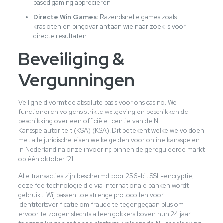
based gaming appreciëren
Directe Win Games:
Razendsnelle games zoals
krasloten en bingovariant aan wie naar zoek is voor
directe resultaten
Beveiliging &
Vergunningen
Veiligheid vormt de absolute basis voor ons casino. We
functioneren volgens strikte wetgeving en beschikken de
beschikking over een officiële licentie van de NL
Kansspelautoriteit (KSA) (KSA). Dit betekent welke we voldoen
met alle juridische eisen welke gelden voor online kansspelen
in Nederland na onze invoering binnen de gereguleerde markt
op één oktober ’21.
Alle transacties zijn beschermd door 256-bit SSL-encryptie,
dezelfde technologie die via internationale banken wordt
gebruikt. Wij passen toe strenge protocollen voor
identiteitsverificatie om fraude te tegengegaan plus om
ervoor te zorgen slechts alleen gokkers boven hun 24 jaar