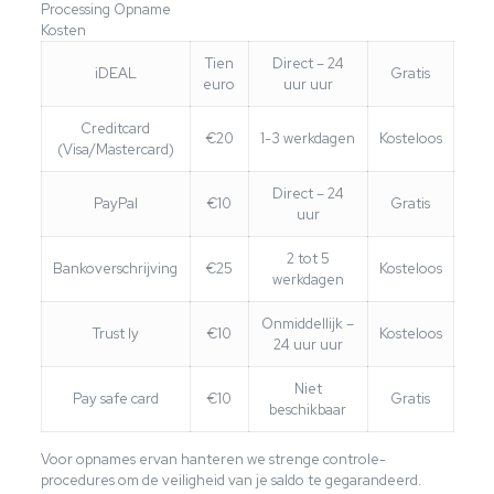
Processing Opname
Kosten
Tien
Direct – 24
iDEAL
Gratis
euro
uur uur
Creditcard
€20
1-3 werkdagen
Kosteloos
(Visa/Mastercard)
Direct – 24
PayPal
€10
Gratis
uur
2 tot 5
Bankoverschrijving
€25
Kosteloos
werkdagen
Onmiddellijk –
Trust ly
€10
Kosteloos
24 uur uur
Niet
Pay safe card
€10
Gratis
beschikbaar
Voor opnames ervan hanteren we strenge controle-
procedures om de veiligheid van je saldo te gegarandeerd.