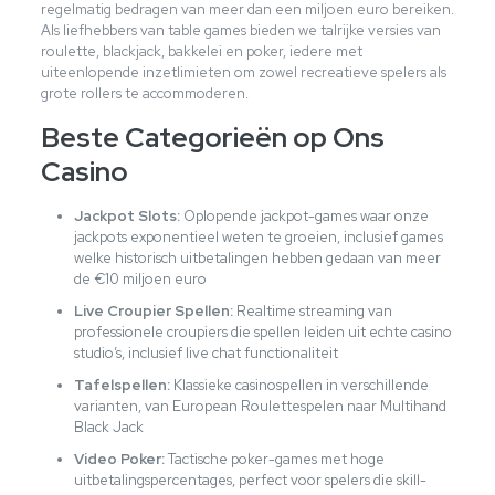
regelmatig bedragen van meer dan een miljoen euro bereiken.
Als liefhebbers van table games bieden we talrijke versies van
roulette, blackjack, bakkelei en poker, iedere met
uiteenlopende inzetlimieten om zowel recreatieve spelers als
grote rollers te accommoderen.
Beste Categorieën op Ons
Casino
Jackpot Slots:
Oplopende jackpot-games waar onze
jackpots exponentieel weten te groeien, inclusief games
welke historisch uitbetalingen hebben gedaan van meer
de €10 miljoen euro
Live Croupier Spellen:
Realtime streaming van
professionele croupiers die spellen leiden uit echte casino
studio’s, inclusief live chat functionaliteit
Tafelspellen:
Klassieke casinospellen in verschillende
varianten, van European Roulettespelen naar Multihand
Black Jack
Video Poker:
Tactische poker-games met hoge
uitbetalingspercentages, perfect voor spelers die skill-