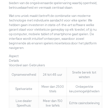
bieden van de ongeëvenaarde spelervaring waarbij openheid,
betrouwbaarheid en vermaak centraal staan.
Wat ons uniek maakt betreft de combinatie van moderne
technologie met individuele aandacht voor elke speler. We
hebben gaan investeren in state-of-the-art software welke
garant staat voor vlekkeloze gameplay op elk toestel, of jij nu
op computer, mobiele tablet of smartphone gaat spelen. De
interface wordt intuïtief ontworpen, waardoor zowel
beginnende als ervaren spelers moeiteloos door het platform
navigeren.
Aspect
Details
Voordeel aan Gebruikers
Snelle bereik tot
Opnamesnelheid
24 tot 48 uur
winsten
Meer dan 2500
Onbeperkte
Spelvariatie
titels
keuzemogelijkheden
Live dealer
Meer dan 150
Echte casinobeleving
Speelhuis
live tafels