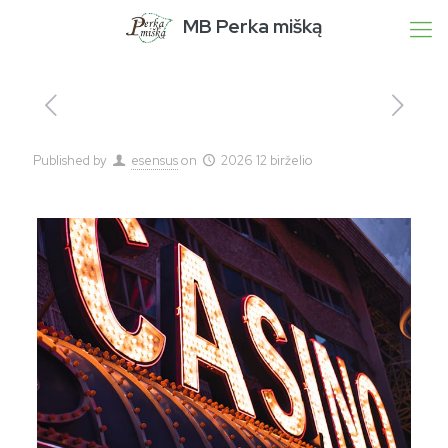
MB Perka mišką
Published by
esensus
on
2026 12 birželio