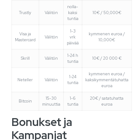
nolla-
Trustly
Välitön
kaksi
10€ / 50,000€
tuntia
1-3
Visa ja
kymmenen euroa /
Välitön
vrk
Mastercard
10,000€
päivää
1-24 h
Skrill
Välitön
10€ / 20 000 €
tuntia
kymmenen euroa /
1-24
Neteller
Välitön
kaksikymmentätuhatta
tuntia
euroa
15-30
1-6
20€ / satatuhatta
Bitcoin
minuuttia
tuntia
euroa
Bonukset ja
Kampanjat