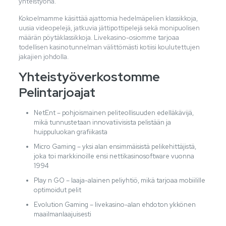
yhteistyönä.
Kokoelmamme käsittää ajattomia hedelmäpelien klassikkoja,
uusia videopelejä, jatkuvia jättipottipelejä sekä monipuolisen
määrän pöytäklassikkoja. Livekasino-osiomme tarjoaa
todellisen kasinotunnelman välittömästi kotiisi koulutettujen
jakajien johdolla.
Yhteistyöverkostomme
Pelintarjoajat
NetEnt – pohjoismainen peliteollisuuden edelläkävijä,
mikä tunnustetaan innovatiivisista pelistään ja
huippuluokan grafiikasta
Micro Gaming – yksi alan ensimmäisistä pelikehittäjistä,
joka toi markkinoille ensi nettikasinosoftware vuonna
1994
Play n GO – laaja-alainen peliyhtiö, mikä tarjoaa mobiilille
optimoidut pelit
Evolution Gaming – livekasino-alan ehdoton ykkönen
maailmanlaajuisesti