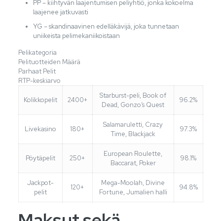
PP – kiihtyvän laajentumisen peliyhtiö, jonka kokoelma
laajenee jatkuvasti
YG – skandinaavinen edelläkävijä, joka tunnetaan
uniikeista pelimekaniikoistaan
Pelikategoria
Pelituotteiden Määrä
Parhaat Pelit
RTP-keskiarvo
Starburst-peli, Book of
Kolikkopelit
2400+
96.2%
Dead, Gonzo’s Quest
Salamaruletti, Crazy
Livekasino
180+
97.3%
Time, Blackjack
European Roulette,
Pöytäpelit
250+
98.1%
Baccarat, Poker
Jackpot-
Mega-Moolah, Divine
120+
94.8%
pelit
Fortune, Jumalien halli
Maksut sekä