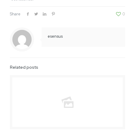
Share
0
esensus
Related posts