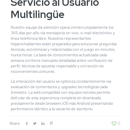
Servicio al Usuario
Multilingüe
Nuestro equipo de atención opera ininterrumpidamente los
365 días por año vía mensajería en vivo, e-mail electrónico y
línea telefónica libre. Nuestros representantes
hispanohablantes están preparados para solucionar preguntas
técnicas, económicas y relacionadas con el juego en minutos,
nunca horas. La base de conocimientos actualizada cada
semana contiene manuales detalladas sobre verificación de
perfil, técnicas de apuesta responsable y corrección de
inconvenientes comunes.
La interacción del usuario se optimiza constantemente vía
evaluación de comentarios y upgrades tecnológicas cada
trimestre. La web compatible con equipos móviles permite
disfrutar de esta experiencia completa sin downloads,
precisamente desde browsers iOS más Android presentando
performance idéntico a la variante de escritorio.
Share
0