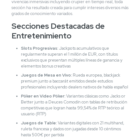
vivencias inmersivas incluyendo crupier en tiempo real, toda
sección ha resultado creada para cumplir intereses diversos más
grados de conocimiento variados.
Secciones Destacadas de
Entretenimiento
Slots Progresivas:
Jackpots acumulativos que
regularmente superan el 1 millón de EUR, con títulos
exclusivos que presentan múltiples líneas de ganancia y
elementos bonus creativas
Juegos de Mesa en Vivo:
Rueda europea, blackjack
premium junto a baccarát emitidos desde estudios
profesionales incluyendo dealers nativos de habla español
Póker en Video Póker:
Variantes clásicas como Jacks or
Better junto a Deuces Comodín con tablas de retribución
competitivas que logran hasta 99,54% de RTP teórico al
usuario (RTP)
Juegos de Table:
Variantes digitales con 21 multihand,
ruleta francesa y dados con jugadas desde 10 céntimos
hasta 500€ por partida