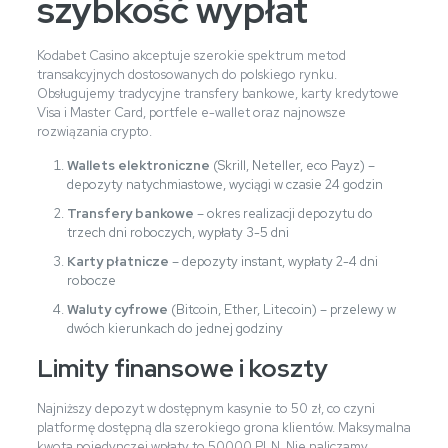
szybkość wypłat
Kodabet Casino akceptuje szerokie spektrum metod
transakcyjnych dostosowanych do polskiego rynku.
Obsługujemy tradycyjne transfery bankowe, karty kredytowe
Visa i Master Card, portfele e-wallet oraz najnowsze
rozwiązania crypto.
Wallets elektroniczne
(Skrill, Neteller, eco Payz) –
depozyty natychmiastowe, wyciągi w czasie 24 godzin
Transfery bankowe
– okres realizacji depozytu do
trzech dni roboczych, wypłaty 3-5 dni
Karty płatnicze
– depozyty instant, wypłaty 2-4 dni
robocze
Waluty cyfrowe
(Bitcoin, Ether, Litecoin) – przelewy w
dwóch kierunkach do jednej godziny
Limity finansowe i koszty
Najniższy depozyt w dostępnym kasynie to 50 zł, co czyni
platformę dostępną dla szerokiego grona klientów. Maksymalna
kwota pojedynczej wpłaty to 50000 PLN. Nie naliczamy