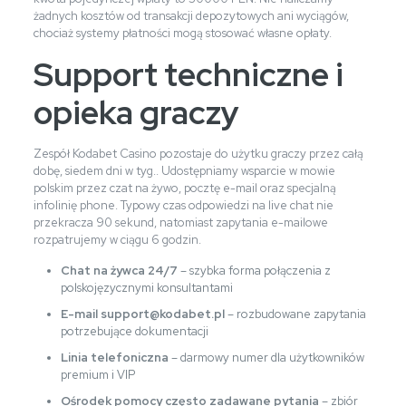
żadnych kosztów od transakcji depozytowych ani wyciągów,
chociaż systemy płatności mogą stosować własne opłaty.
Support techniczne i
opieka graczy
Zespół Kodabet Casino pozostaje do użytku graczy przez całą
dobę, siedem dni w tyg.. Udostępniamy wsparcie w mowie
polskim przez czat na żywo, pocztę e-mail oraz specjalną
infolinię phone. Typowy czas odpowiedzi na live chat nie
przekracza 90 sekund, natomiast zapytania e-mailowe
rozpatrujemy w ciągu 6 godzin.
Chat na żywca 24/7
– szybka forma połączenia z
polskojęzycznymi konsultantami
E-mail support@kodabet.pl
– rozbudowane zapytania
potrzebujące dokumentacji
Linia telefoniczna
– darmowy numer dla użytkowników
premium i VIP
Ośrodek pomocy często zadawane pytania
– zbiór