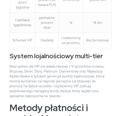
dzień
tysiąca PLN
tygodnia
piętnaście
Cashback
procent
1x
14 dni
tygodniowy
strat
Uzależniony
Schemat VIP
Osobisty
Bezterminowy
od poziomu
System lojalnościowy multi-tier
Nasz system dla VIP-ów składa stanowi z VI poziomów rozwoju:
Brązowy, Silver, Złoty, Platinum, Diamentowy oraz Najwyższy.
Każda stawka w tytułach generuje punkty lojalnościowe, które
można wymieniać na nagrody pieniężne lub stosować do
promocji na dalsze szczeble. Użytkownicy VIP zyskują
dedykowanego managera konta, wyższe limity wypłat oraz
specjalne zaproszenia na zawody.
Metody płatności i