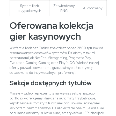
System liczb
Zatwierdzony
Audytowany
przypadkowych
RNG
Oferowana kolekcja
gier kasynowych
W ofercie Kodabet Casino znajdziesz ponad 2800 tytułów od
renomowanych dostawców systemów. Działamy z takimi
potentatami jak NetEnt, Microgaming, Pragmatic Play,
Evolution Gaming Gaming oraz Play’n GO. Wielość naszej
oferty pozwala dowolnemu graczowi wybrać rozrywkę
dopasowaną do indywidualnych preferencji.
Sekcje dostępnych tytułów
Maszyny wideo reprezentują największą sekcję naszego
portfolio – oferujemy klasyczne automaty trzybębnowe,
współczesne automaty z funkcjami bonusowymi, rosnącymi
jackpotami oraz megaways. Dział gier table obejmuje wszelkie
popularne warianty: ruletka euro, amerykańska i FR, blackjack