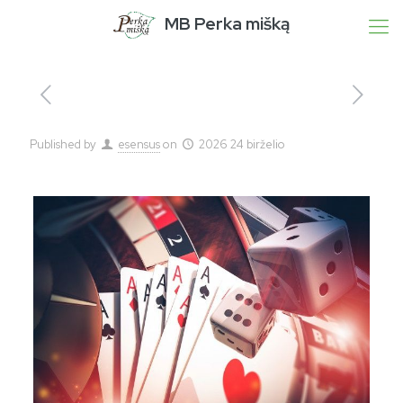
MB Perka mišką
Published by
esensus
on
2026 24 birželio