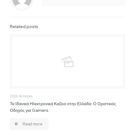
Related posts
2026 16 liepos
Τα Ιδανικά Ηλεκτρονικά Καζίνο στην Ελλάδα: Ο Οριστικός
Οδηγός για Gamers
Read more