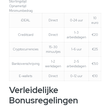
Stortingstijd
Opnametijd
Minimumbedrag
10
iDEAL
Direct
0-24 uur
euro
1-3
Creditcard
Direct
€20
arbeidsdagen
15-30
Cryptocurrencies
1-6 uur
€25
minuutjes
1-2
2-5
Bankoverschrijving
€50
werkdagen
arbeidsdagen
E-wallets
Direct
0-12 uur
€10
Verleidelijke
Bonusregelingen