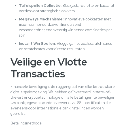
Tafelspellen Collectie:
Blackjack, roulette en baccarat
versies voor strategische gokkers
Megaways Mechanisme:
Innovatieve gokkasten met
maximaal honderdzeventienduizend
zeshonderdnegenenveertig winnende combinaties per
spin
Instant Win Spellen:
Vlugge games zoals scratch cards
en scratchcards voor directe resultaten
Veilige en Vlotte
Transacties
Financiële beveiliging is de ruggengraat van elke betrouwbare
digitale spelomgeving. We hebben geïnvesteerd in state-of-
the-art encryptietechnologie om alle betalingen te beveiligen.
Uw bankgegevens worden verwerkt via SSL-certificaten die
eveneens door internationale bankinstellingen worden
gebruikt.
Betalingsmethode