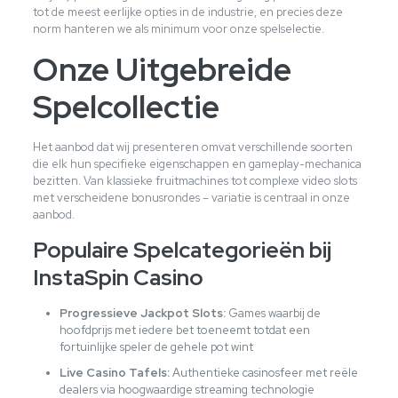
tot de meest eerlijke opties in de industrie, en precies deze
norm hanteren we als minimum voor onze spelselectie.
Onze Uitgebreide
Spelcollectie
Het aanbod dat wij presenteren omvat verschillende soorten
die elk hun specifieke eigenschappen en gameplay-mechanica
bezitten. Van klassieke fruitmachines tot complexe video slots
met verscheidene bonusrondes – variatie is centraal in onze
aanbod.
Populaire Spelcategorieën bij
InstaSpin Casino
Progressieve Jackpot Slots:
Games waarbij de
hoofdprijs met iedere bet toeneemt totdat een
fortuinlijke speler de gehele pot wint
Live Casino Tafels:
Authentieke casinosfeer met reële
dealers via hoogwaardige streaming technologie