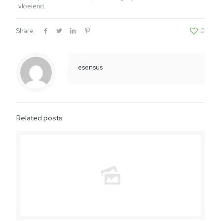
vloeiend.
Share
0
esensus
Related posts